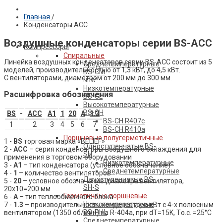
Главная
/
Конденсаторы ACC
ПРОДУКЦИЯ BELIEF
Воздушные конденсаторы серии BS-ACС
Компрессоры
Спиральные
Линейка воздушных конденсаторов серии BS-ACС состоит из 5
Среднетемпературные
моделей, производительностью от 1,3 кВт, до 4,5 кВт.
BS-CM
С вентиляторами, диаметром от 200 мм до 300 мм.
NEW
Низкотемпературные
Расшифровка обозначения
BS-CL
Высокотемпературные
BS-CH
BS
-
ACC
A1
1
20
A
1.3
BS-CH R407c
1
2
3
4
5
6
7
BS-CH R410a
Поршневые полугерметичные
1 -
BS
торговая марка «BELIEF»
Одноступенчатые BS-
2 -
ACC
– серия конденсаторы воздушного охлаждения для
SH
применения в торговом оборудовании
Низкотемпературные
3 -
A1
– тип конденсатора (условное обозначение)
Среднетемпературные
4 -
1
– количество вентиляторов
Двухступенчатые BS-
5 -
20
– условное обозначение диаметра вентилятора,
SH-S
20x10=200 мм
Герметичные поршневые
6 -
A
– тип теплообменного блока
Низкотемпературные
7 -
1.3
– производительность конденсатора кВт с 4-х полюсным
BS-PHL
вентилятором (1350 об/мин) на R-404a, при dT=15K, Tо.с. =25°C
Среднетемпературные