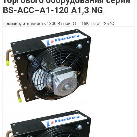
торгового оборудования серии
BS-ACС–A1-120 A1,3 NG
Производительность 1300 Вт при DT = 15K, Tо.с. = 25 °C