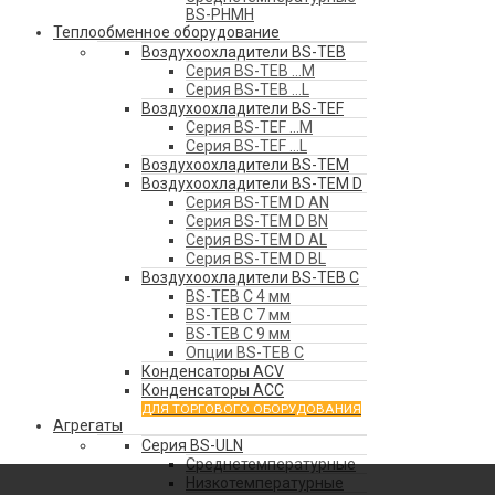
BS-PHMH
Теплообменное оборудование
Воздухоохладители BS-TEB
Серия BS-TEB …М
Серия BS-TEB …L
Воздухоохладители BS-TEF
Серия BS-TEF …М
Серия BS-TEF …L
Воздухоохладители BS-TEM
Воздухоохладители BS-TEM D
Серия BS-TEM D AN
Серия BS-TEM D BN
Серия BS-TEM D AL
Серия BS-TEM D BL
Воздухоохладители BS-TEB C
BS-TEB C 4 мм
BS-TEB C 7 мм
BS-TEB C 9 мм
Опции BS-TEB C
Конденсаторы АСV
Конденсаторы ACC
ДЛЯ ТОРГОВОГО ОБОРУДОВАНИЯ
Агрегаты
Серия BS-ULN
Среднетемпературные
Низкотемпературные