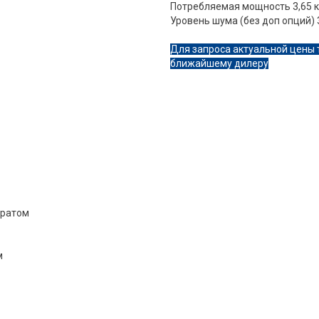
Потребляемая мощность 3,65 
Уровень шума (без доп опций) 
Для запроса актуальной цены 
ближайшему дилеру
вратом
м