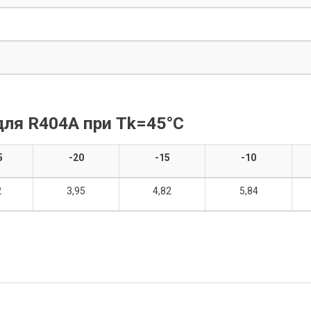
ля R404A при Tk=45°C
5
-20
-15
-10
2
3,95
4,82
5,84