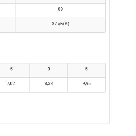
89
37 дБ(А)
-5
0
5
7,02
8,38
9,96