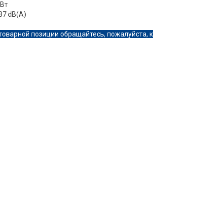
кВт
37 dB(A)
товарной позиции обращайтесь, пожалуйста, к