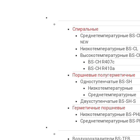
ПРОДУКЦИЯ BELIEF
Компрессоры
Спиральные
Среднетемпературные BS-
NEW
Низкотемпературные BS-CL
Высокотемпературные BS-C
BS-CH R407c
BS-CH R410a
Поршневые полугерметичные
Одноступенчатые BS-SH
Низкотемпературные
Среднетемпературные
Двухступенчатые BS-SH-S
Герметичные поршневые
Низкотемпературные BS-PH
Среднетемпературные BS-
Теплообменное оборудование
Воздухоохладители BS-TEB