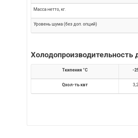
Масса нетто, кг.
Уровень шума (без доп. опций)
Холодопроизводительность д
Т
кипения °С
-2
Q
хол-ть квт
3,