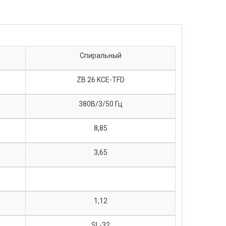
Спиральный
ZB 26 KCE-TFD
380В/3/50 Гц
8,85
3,65
1,12
SL-32