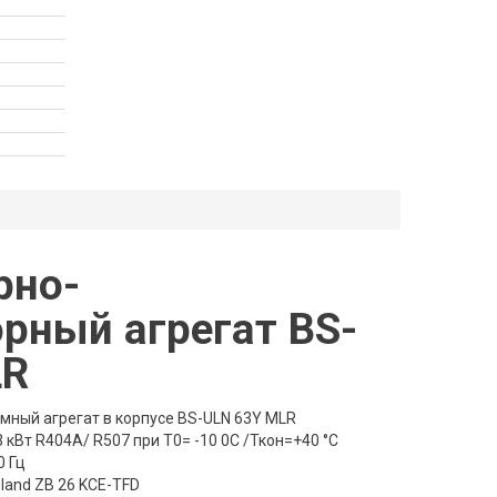
рно-
рный агрегат BS-
LR
ный агрегат в корпусе BS-ULN 63Y MLR
кВт R404A/ R507 при Т0= -10 0С /Ткон=+40 °C
0 Гц
and ZB 26 KCE-TFD