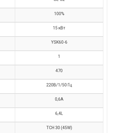
100%
15 кВт
YSK60-6
1
470
220В/1/50 Гц
0,6A
6,4L
ТСН 30 (45W)