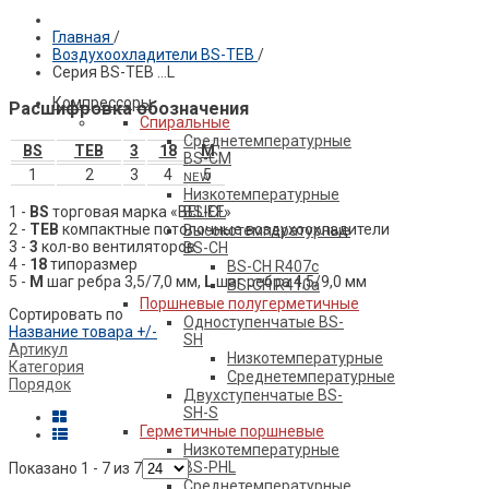
Главная
/
Воздухоохладители BS-TEB
/
ПРОДУКЦИЯ BELIEF
Серия BS-TEB …L
Компрессоры
Расшифровка обозначения
Спиральные
Среднетемпературные
BS
TEВ
3
18
M
BS-CM
1
2
3
4
5
NEW
Низкотемпературные
1 -
BS
торговая марка «BELIEF»
BS-CL
2 -
TEВ
компактные потолочные воздухоохладители
Высокотемпературные
3 -
3
кол-во вентиляторов
BS-CH
4 -
18
типоразмер
BS-CH R407c
5 -
M
шаг ребра 3,5/7,0 мм,
L
шаг ребра 4,5/9,0 мм
BS-CH R410a
Поршневые полугерметичные
Сортировать по
Одноступенчатые BS-
Название товара +/-
SH
Артикул
Низкотемпературные
Категория
Среднетемпературные
Порядок
Двухступенчатые BS-
SH-S
Герметичные поршневые
Низкотемпературные
BS-PHL
Показано 1 - 7 из 7
Среднетемпературные