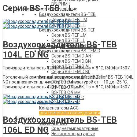
BS-PHMH
Серия BS-TEB …L
Теплообменное оборудование
Воздухоохладители BS-TEB
Серия BS-TEB …М
Серия BS-TEB …L
Воздухоохладители BS-TEF
Описание товара
Серия BS-TEF …М
Серия BS-TEF …L
Воздухоохладитель BS-TEB
Воздухоохладители BS-TEM
Воздухоохладители BS-TEM D
104L ED NG
Серия BS-TEM D AN
Серия BS-TEM D BN
Серия BS-TEM D AL
Производительность 420 Вт при DT = 8K, Tо =-8 °C, R404a/R507.
Серия BS-TEM D BL
Воздухоохладители BS-TEB C
Потолочный компактный воздухоохладитель Belief ВS-ТЕВ 104L
NG предназначен для камер с температурой от – 10 до -25 °С.
BS-TEB C 4 мм
Производительность 420 Вт при DT = 8K, Tо =-8 °C, R404a/R507.
BS-TEB C 7 мм
BS-TEB C 9 мм
Опции BS-TEB C
Конденсаторы АСV
Описание товара
Конденсаторы ACC
ДЛЯ ТОРГОВОГО ОБОРУДОВАНИЯ
Воздухоохладитель BS-TEB
Агрегаты
Серия BS-ULN
106L ED NG
Среднетемпературные
Низкотемпературные