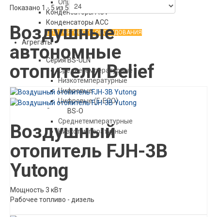
Опции BS-TEB C
Показано 1 - 5 из 5
Конденсаторы АСV
Конденсаторы ACC
Воздушные
ДЛЯ ТОРГОВОГО ОБОРУДОВАНИЯ
Агрегаты
автономные
Серия BS-ULN
отопители Belief
Среднетемпературные
Низкотемпературные
Цифровые
Цифровые (E-ECO)
Серия BS-O
Описание товара
Среднетемпературные
Воздушный
Низкотемпературные
отопитель FJH-3B
Yutong
Мощность 3 кВт
Рабочее топливо - дизель