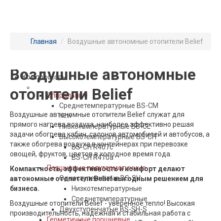
Главная
/
Воздушные автономные отопители Belief
ПРОДУКЦИЯ BELIEF
Воздушные автономные
Компрессоры
отопители Belief
Спиральные
Среднетемпературные BS-CM
Воздушные автономные отопители Belief служат для
NEW
прямого нагрева воздуха, наиболее эффективно решая
Низкотемпературные BS-CL
задачи обогрева кабин, салонов автомобилей и автобусов, а
Высокотемпературные BS-CH
также обогрева воздуха в контейнерах при перевозке
BS-CH R407c
овощей, фруктов, цветов в холодное время года.
BS-CH R410a
Поршневые полугерметичные
Компактность, эффективность и комфорт делают
Одноступенчатые BS-SH
автономные отопители Belief выгодным решением для
бизнеса.
Низкотемпературные
Среднетемпературные
Воздушные отопители Belief - уверенное тепло! Высокая
Двухступенчатые BS-SH-S
производительность, надежная и стабильная работа с
Герметичные поршневые