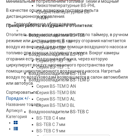
минимальным потреблением топлива! Тихий и мощный!
Низкотемпературные BS-PHL
В качестве опции, возможна поставка пульта
Среднетемпературные BS-
дистанционного управления.
PHMH
Теплообменное оборудование
Принцип работы воздушного отопителя:
Отопитель включается автоматически по таймеру, в ручном
Воздухоохладители BS-TEB
режиме или дистанционно. В камеру сгорания нагнетается
Серия BS-TEB …М
воздух из внешней среды при помощи воздушного насоса и
Серия BS-TEB …L
топливо при помощи топливного насоса. Вокруг камеры
Воздухоохладители BS-TEF
сгорания есть воздушная рубашка, через которую
Серия BS-TEF …М
циркулирует воздух нагреваемого пространства при
Серия BS-TEF …L
помощи циркуляционного воздушного насоса. Нагретый
Воздухоохладители BS-TEM
воздух по воздуховодам возвращается в салон автомобиля
Воздухоохладители BS-TEM D
или автобуса.
Серия BS-TEM D AN
Сортировать по
Серия BS-TEM D BN
Порядок +/-
Серия BS-TEM D AL
Название товара
Серия BS-TEM D BL
Артикул
Воздухоохладители BS-TEB C
Категория
BS-TEB C 4 мм
BS-TEB C 7 мм
BS-TEB C 9 мм